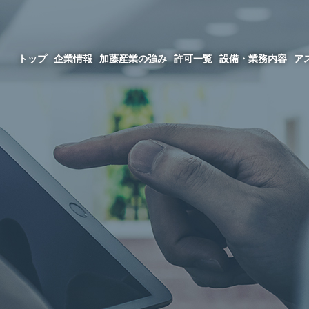
山
トップ
企業情報
加藤産業の強み
許可一覧
設備・業務内容
ア
熊